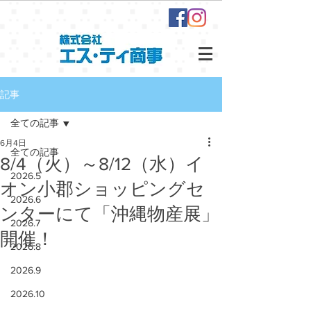
記事
全ての記事
6月4日
全ての記事
8/4（火）～8/12（水）イ
2026.5
オン小郡ショッピングセ
2026.6
ンターにて「沖縄物産展」
2026.7
開催！
2026.8
2026.9
2026.10