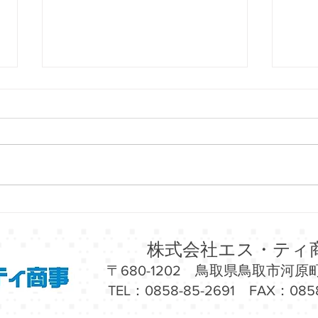
7/29（水）～8/11（火・祝）
7/
ルシーニュ府中にて「北海道
エ中
フェア」開催！
催！
株式会社エス・ティ
〒680-1202 鳥取県鳥取市河原町
TEL：0858-85-2691 FAX：0858