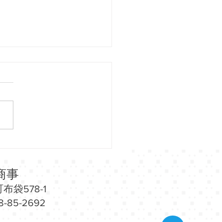
29（水）～8/3（月）モル
島にて「沖縄物産展」開
商事
布袋578-1
-85-2692