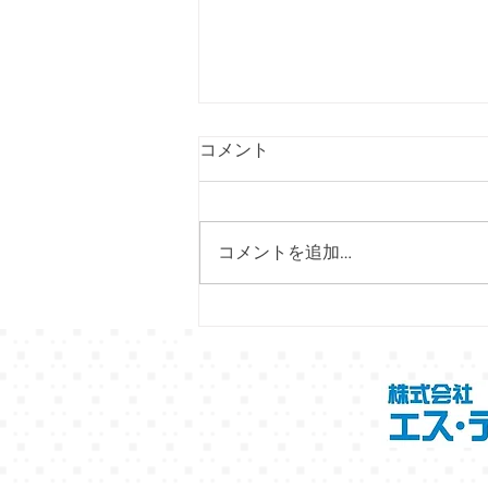
コメント
コメントを追加…
7/29（水）～8/11（火）国分
寺マルイにて「京都フェア」
開催！