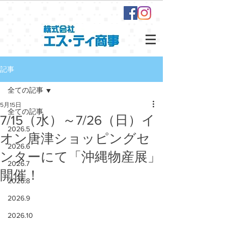
記事
全ての記事
5月15日
全ての記事
7/15（水）～7/26（日）イ
2026.5
オン唐津ショッピングセ
2026.6
ンターにて「沖縄物産展」
2026.7
開催！
2026.8
2026.9
2026.10