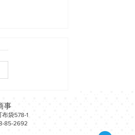
26（金）～7/7（火）小田
イナシティウエストにて
縄物産展」開催！
商事
布袋578-1
-85-2692