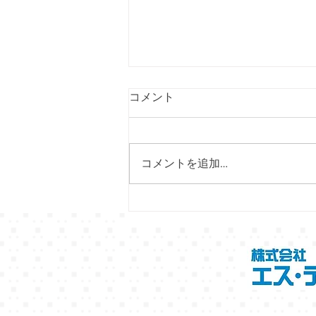
コメント
コメントを追加…
6/28（日）～7/7（火）プレイ
アトレ土浦にて「北海道フェ
ア」開催！