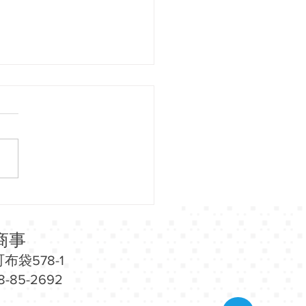
26（金）～7/7（火）小田
イナシティウエストにて
縄物産展」開催！
商事
布袋578-1
-85-2692