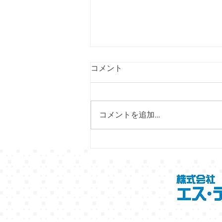
コメント
コメントを追加…
6/28（日）～7/7（火）プレイ
アトレ土浦にて「北海道フェ
ア」開催！