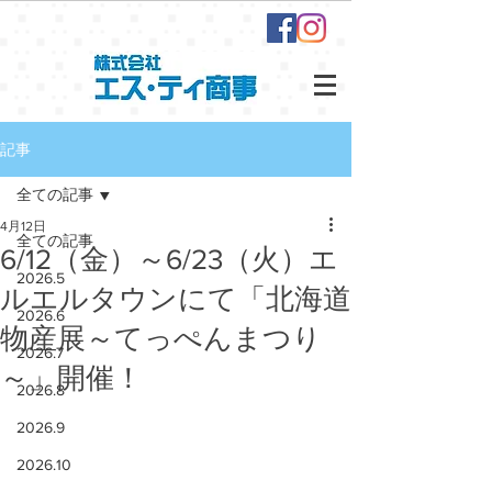
記事
全ての記事
4月12日
全ての記事
6/12（金）～6/23（火）エ
2026.5
ルエルタウンにて「北海道
2026.6
物産展～てっぺんまつり
2026.7
～」開催！
2026.8
2026.9
2026.10