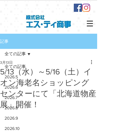
記事
全ての記事
3月13日
全ての記事
5/13（水）～5/16（土）イ
2026.5
オン海老名ショッピング
2026.6
センターにて「北海道物産
2026.7
展」開催！
2026.8
2026.9
2026.10